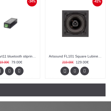
-34%
-41%
Artsound Art11 bluetooth stiprintuvas
Artsound FL101 Square Lubinės kolonėlės
79.00€
129.00€
19.00€
219.00€
i.