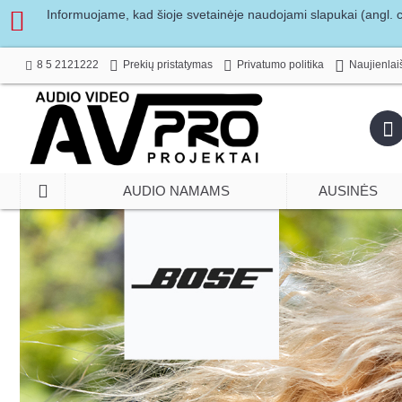
Informuojame, kad šioje svetainėje naudojami slapukai (angl. co
8 5 2121222
Prekių pristatymas
Privatumo politika
Naujienlai
AUDIO NAMAMS
AUSINĖS