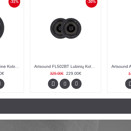
-31%
-30%
Artsound FL502BT Lubinė Kolonėlė
Artsound FL502BT Lubinių Kolonėlių pora
0€
229.00€
329.00€
1
Prekių pristatymas užsakymams iki 100 eurų tik 5 eura