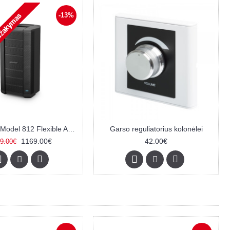
-13%
Bose® F1 Model 812 Flexible Array kolonėlė
Garso reguliatorius kolonėlei
1169.00€
42.00€
9.00€