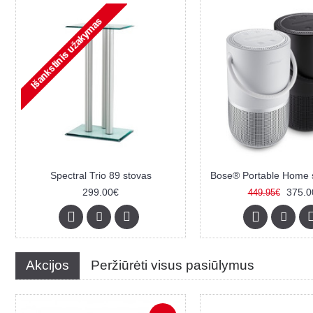
Spectral Trio 89 stovas
299.00€
375.0
449.95€
Akcijos
Peržiūrėti visus pasiūlymus