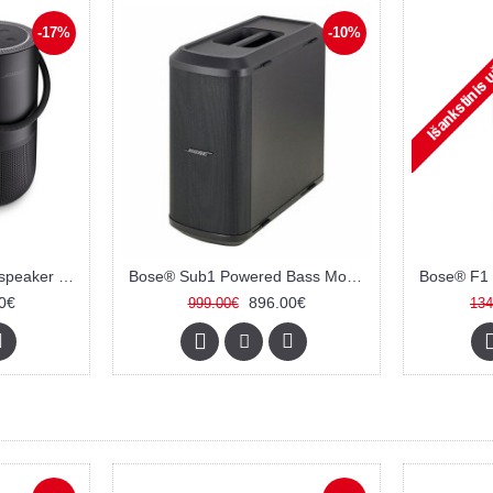
-17%
-10%
Bose® Portable Home speaker kolonėlė
Bose® Sub1 Powered Bass Module garso kolonėlė
0€
896.00€
999.00€
134