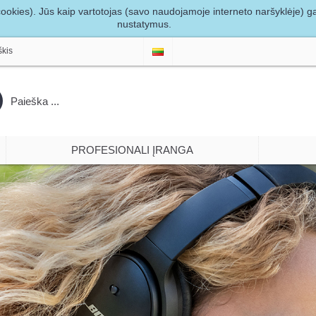
okies). Jūs kaip vartotojas (savo naudojamoje interneto naršyklėje) gali
nustatymus.
škis
PROFESIONALI ĮRANGA