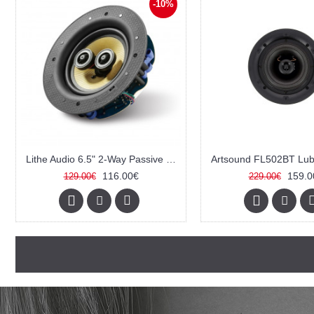
-10%
Lithe Audio 6.5" 2-Way Passive Slave Stereo lubinis garsiakalbis (Pasyvinė)
116.00€
159.0
129.00€
229.00€